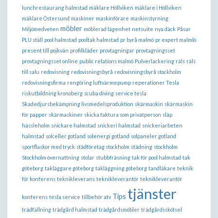
lunchrestaurang halmstad
mäklare Höllviken
mäklare i Höllviken
mäklare Östersund
maskiner
maskinförare
maskinstyrning
möbler
Miljömedveten
möblerad lägenhet
netsuite
nya däck
Påsar
PLU ställ
pool halmstad
pooltak halmstad
pr byrå malmö
pr expert malmlö
present till pojkvän
profilkläder
provtagningar
provtagningsset
provtagningsset online
public relations malmö
Pulverlackering
räls
räls
till salu
redovisning
redovisningsbyrå
redovisningsbyrå stockholm
redovisningsfirma
rengöring luftvärmepump
reperationer Tesla
riskutbildning kronoberg
scuba diving
service tesla
Skadedjursbekämpning livsmedelsproduktion
skärmaskin
skärmaskin
för papper
skärmaskiner
skicka faktura som privatperson
släp
hässleholm
snickare halmstad
snickeri halmstad
snickeriarbeten
halmstad
solceller gotland
solenergi gotland
solpaneler gotland
sportflaskor med tryck
städföretag stockholm
städning
stockholm
Stockholm övernattning
stolar
stubbfräsning
tak för pool halmstad
tak
göteborg
takläggare göteborg
takläggning göteborg
tandläkare
teknik
för konferens
teknikleverans
teknikleverantör
teknikleverantör
tjänster
Tips
konferens
tesla service
tillbehör atv
trädfällning
trädgård halmstad
trädgårdsmöbler
trädgårdsskötsel