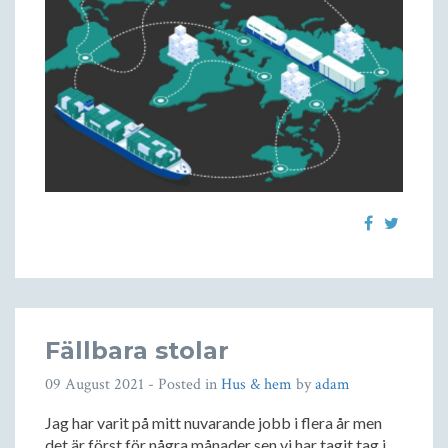
Fällbara stolar
09 August 2021
- Posted in
Hus & hem
by
adam
Jag har varit på mitt nuvarande jobb i flera år men
det är först för några månader sen vi har tagit tag i