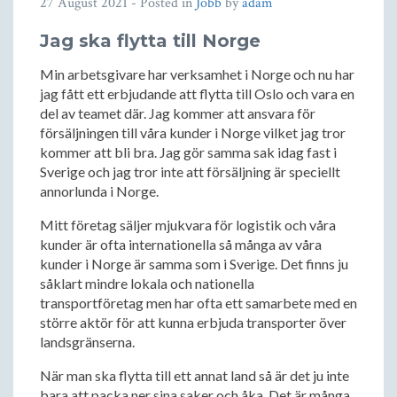
27 August 2021
- Posted in
Jobb
by
adam
Jag ska flytta till Norge
Min arbetsgivare har verksamhet i Norge och nu har
jag fått ett erbjudande att flytta till Oslo och vara en
del av teamet där. Jag kommer att ansvara för
försäljningen till våra kunder i Norge vilket jag tror
kommer att bli bra. Jag gör samma sak idag fast i
Sverige och jag tror inte att försäljning är speciellt
annorlunda i Norge.
Mitt företag säljer mjukvara för logistik och våra
kunder är ofta internationella så många av våra
kunder i Norge är samma som i Sverige. Det finns ju
såklart mindre lokala och nationella
transportföretag men har ofta ett samarbete med en
större aktör för att kunna erbjuda transporter över
landsgränserna.
När man ska flytta till ett annat land så är det ju inte
bara att packa ner sina saker och åka. Det är många