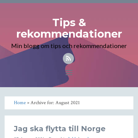
Tips &
rekommendationer
Min blogg om tips och rekommendationer
Toggle
navigation
Home
» Archive for: August 2021
Jag ska flytta till Norge