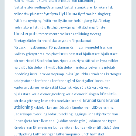
rum halmstad
fakturera som privatperson
falkenberg
fastighetsförmedling Östersund
fastighetsmäklare Höllviken
fisk
flyttfirma
online
fisk på nätet
flytt
flytta
flyttfirma helsingborg
flyttfirma nyköping
flyttfirmor
flyttfirmor helsingborg
flyttföretag
helsingborg
flytthjälp
flytthjälp nyköping
flyttstädning
fönster
fönsterputs
fordonsmonterad kran utbildning
företag
företagskläder
fornnordiska smycken
förpacka mat
Förpackningslösningar
Förpackningslösningar livsmedel
frysrum
hem
Gallery
golvsystem
Grön plast
hemstäd
hjullastare
hjullastare
körkort
Hotell i Stockholm
hus
Hydraulics
Hyra båttrailer
hyra möbler
hyra släp hässleholm
hyrsläp hässleholm
industribelysning
infotab
inredning
installera värmepump
invisalign
Jobba utomlands
kartonger
katalysatorer
konferens
konferensgård
Konstgalleri
konsulter
kontorsmaskiner
kontorsstäd
köpa fisk
köpa räls
körkort
körkort
körskola
hjullastare
körlektioner göteborg
körlektioner hisingen
kranbil kurs
kranbil
körskola göteborg
kosmetisk tandvård
kranbil
utbildning
kyldelar
kylrum
lådspärr
långholmen
LED-belysning
Ledarskapsutveckling
ledarutveckling
leggings
linneskjorta för män
linneskjorta herr
livsmedel
ljuddämpande golv
ljuddämpande tyger
löneöversyn
lönerevision
loungemöbler
loungemöbler till trädgården
Luftfjädring
Luftfjädringar
luftvärmepump
lunch halmstad