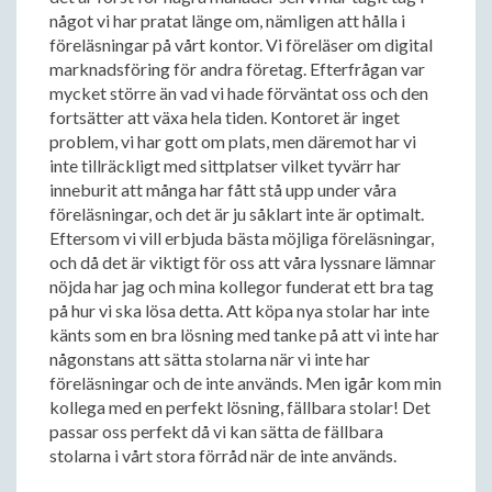
något vi har pratat länge om, nämligen att hålla i
föreläsningar på vårt kontor. Vi föreläser om digital
marknadsföring för andra företag. Efterfrågan var
mycket större än vad vi hade förväntat oss och den
fortsätter att växa hela tiden. Kontoret är inget
problem, vi har gott om plats, men däremot har vi
inte tillräckligt med sittplatser vilket tyvärr har
inneburit att många har fått stå upp under våra
föreläsningar, och det är ju såklart inte är optimalt.
Eftersom vi vill erbjuda bästa möjliga föreläsningar,
och då det är viktigt för oss att våra lyssnare lämnar
nöjda har jag och mina kollegor funderat ett bra tag
på hur vi ska lösa detta. Att köpa nya stolar har inte
känts som en bra lösning med tanke på att vi inte har
någonstans att sätta stolarna när vi inte har
föreläsningar och de inte används. Men igår kom min
kollega med en perfekt lösning, fällbara stolar! Det
passar oss perfekt då vi kan sätta de fällbara
stolarna i vårt stora förråd när de inte används.