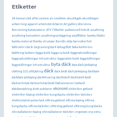
Etiketter
24-timmarsstol
affärssystem
air-condition
akustikgolv
akustiktyger
anborrning
apparel
arbetsstol
Arborist
Art gallery
återvinna
återvinning katalysatorer
ATV Tillbehör
audiovisuell teknik
avsaltning
avsaltning havsvatten
avsaltningsanläggning
axialfläktar
bambu kläder
bambu material
Bambu strumpor
Barnlås skåp
barnsäkerhet
båttrailers borås
begravningsbyrå
bohagsflytt
boka konferens
bokföring
buttons
bygga butik
bygga ny butik
byggnadsställningar
byggnadsställningar infrastruktur
byggnation butik
byggställningar
byta däck
byggställningar infrastruktur
byta däck jönköping
däck
clothing
D2 Luftfjädring
däck åmål
däck jönköping
däckbyte
däckbyte jönköping
däckförvaring
däckhotell
däckhotell åmål
däckverkstad
däckverkstad åmål
Dödsannonser Gotland
ekonomi
dödsbostädning
drott auktioner
elektriker gotland
elektriker köping
elektriker kungsbacka
elektriker töcksfors
elektrostatisk pulverlack
elfirma gotland
elfirma köping
elfirma
kungsbacka
elfirma töcksfors
elföretag gotland
elföretag kungsbacka
elinstallationer köping
elinstallationer töcksfors
ergonomi
erp
extra