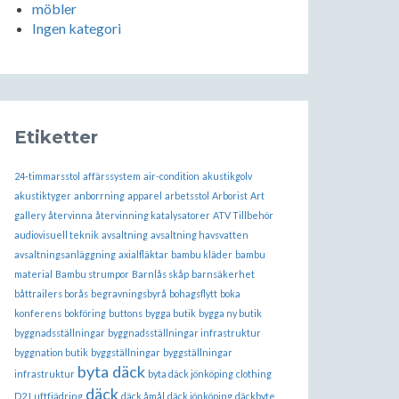
möbler
Ingen kategori
Etiketter
24-timmarsstol
affärssystem
air-condition
akustikgolv
akustiktyger
anborrning
apparel
arbetsstol
Arborist
Art
gallery
återvinna
återvinning katalysatorer
ATV Tillbehör
audiovisuell teknik
avsaltning
avsaltning havsvatten
avsaltningsanläggning
axialfläktar
bambu kläder
bambu
material
Bambu strumpor
Barnlås skåp
barnsäkerhet
båttrailers borås
begravningsbyrå
bohagsflytt
boka
konferens
bokföring
buttons
bygga butik
bygga ny butik
byggnadsställningar
byggnadsställningar infrastruktur
byggnation butik
byggställningar
byggställningar
byta däck
infrastruktur
byta däck jönköping
clothing
däck
D2 Luftfjädring
däck åmål
däck jönköping
däckbyte