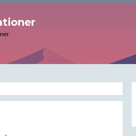
tioner
oner