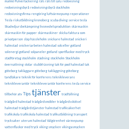
malmö
Pulverlackering
räls
räls till salu
redovisning
redovisningsbyrå
redovisningsbyrå stockholm
redovisningsfirma
rengöring luftvärmepump
reperationer
Tesla
riskutbildning kronoberg
scuba diving
service tesla
Skadedjursbekämpning livsmedelsproduktion
skärmaskin
skärmaskin för papper
skärmaskiner
skicka faktura som
privatperson
släp hässleholm
snickare halmstad
snickeri
halmstad
snickeriarbeten halmstad
solceller gotland
solenergi gotland
solpaneler gotland
sportflaskor med tryck
städföretag stockholm
städning
stockholm
Stockholm
övernattning
stolar
stubbfräsning
tak för pool halmstad
tak
göteborg
takläggare göteborg
takläggning göteborg
tandläkare
teknik för konferens
teknikleverans
teknikleverantör
teknikleverantör konferens
tesla service
tjänster
Tips
tillbehör atv
trädfällning
trädgård halmstad
trädgårdsmöbler
trädgårdsskötsel
halmstad
trädgårdstjänster halmstad
trafiksäkerhet
trafikskola
trafikskola halmstad
trafikutbildning
transport
trycksaker
uterum halmstad
Välgörenhet
värmepump
vattenflaskor med tryck
viking smycken
vikingasmycken