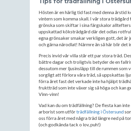
Tips för trädfällning i Östers
Hösten är en härlig tid fast med denna årstid
vintern som komma skall. I vår stora trädgård
grönska som skiftar i sina färgskalor alltefter
uppskattad köksträdgård där det odlas rotfruk
egna grönsaker smakar verkligen gott, det är ju
och gärna närodlat! Närmre än så här blir det int
Precis invid vår villa står ett par stora träd. De
bättre dagar och troligtvis betyder de en fallri
dessutom mer ljusinsläpp till de rummen som ve
sorgligt att förlora våra träd, så uppskattas 
förra året fast det verkade inte ha hjälpt trädh
fruktträd som inte växer sig så höga och kan ge
Vinn-vinn!
Vad kan du om trädfällning? De flesta kan inte 
arborist som utför
trädfällning i Östersund
som
oss förra året med några träd längre ned på to
(och godkända tack o lov, puh!)