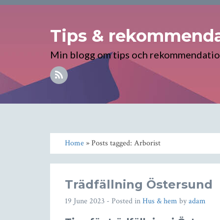
Tips & rekommenda
Min blogg om tips och rekommendati
Home
» Posts tagged: Arborist
Trädfällning Östersund
19 June 2023
- Posted in
Hus & hem
by
adam