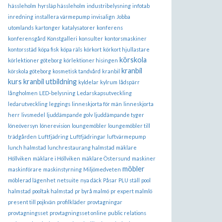
hässleholm
hyrsläp hässleholm
industribelysning
infotab
inredning
installera värmepump
invisalign
Jobba
utomlands
kartonger
katalysatorer
konferens
konferensgård
Konstgalleri
konsulter
kontorsmaskiner
kontorsstäd
köpa fisk
köpa räls
körkort
körkort hjullastare
körskola
körlektioner göteborg
körlektioner hisingen
kranbil
körskola göteborg
kosmetisk tandvård
kranbil
kurs
kranbil utbildning
kyldelar
kylrum
lådspärr
långholmen
LED-belysning
Ledarskapsutveckling
ledarutveckling
leggings
linneskjorta för män
linneskjorta
herr
livsmedel
ljuddämpande golv
ljuddämpande tyger
löneöversyn
lönerevision
loungemöbler
loungemöbler till
trädgården
Luftfjädring
Luftfjädringar
luftvärmepump
lunch halmstad
lunchrestaurang halmstad
mäklare
Höllviken
mäklare i Höllviken
mäklare Östersund
maskiner
möbler
maskinförare
maskinstyrning
Miljömedveten
möblerad lägenhet
netsuite
nya däck
Påsar
PLU ställ
pool
halmstad
pooltak halmstad
pr byrå malmö
pr expert malmlö
present till pojkvän
profilkläder
provtagningar
provtagningsset
provtagningsset online
public relations