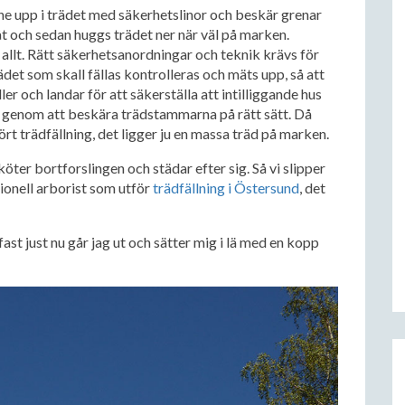
nne upp i trädet med säkerhetslinor och beskär grenar
t och sedan huggs trädet ner när väl på marken.
 allt. Rätt säkerhetsanordningar och teknik krävs för
rädet som skall fällas kontrolleras och mäts upp, så att
r och landar för att säkerställa att intilliggande hus
a genom att beskära trädstammarna på rätt sätt. Då
rt trädfällning, det ligger ju en massa träd på marken.
öter bortforslingen och städar efter sig. Så vi slipper
ionell arborist som utför
trädfällning i Östersund
, det
ast just nu går jag ut och sätter mig i lä med en kopp