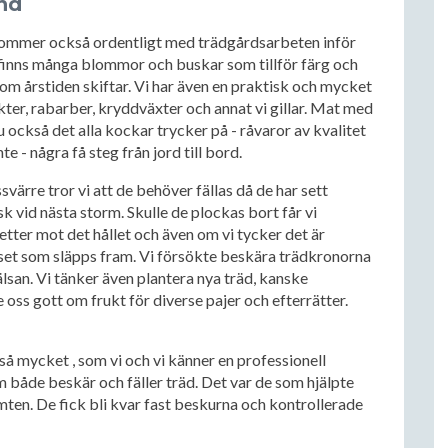
und
 kommer också ordentligt med trädgårdsarbeten inför
 finns många blommor och buskar som tillför färg och
som årstiden skiftar. Vi har även en praktisk och mycket
ter, rabarber, kryddväxter och annat vi gillar. Mat med
 också det alla kockar trycker på - råvaror av kvalitet
e - några få steg från jord till bord.
ssvärre tror vi att de behöver fällas då de har sett
sk vid nästa storm. Skulle de plockas bort får vi
tter mot det hållet och även om vi tycker det är
ljuset som släpps fram. Vi försökte beskära trädkronorna
älsan. Vi tänker även plantera nya träd, kanske
 oss gott om frukt för diverse pajer och efterrätter.
så mycket , som vi och vi känner en professionell
 både beskär och fäller träd. Det var de som hjälpte
mten. De fick bli kvar fast beskurna och kontrollerade