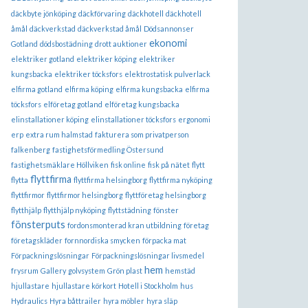
däckbyte jönköping
däckförvaring
däckhotell
däckhotell
åmål
däckverkstad
däckverkstad åmål
Dödsannonser
ekonomi
Gotland
dödsbostädning
drott auktioner
elektriker gotland
elektriker köping
elektriker
kungsbacka
elektriker töcksfors
elektrostatisk pulverlack
elfirma gotland
elfirma köping
elfirma kungsbacka
elfirma
töcksfors
elföretag gotland
elföretag kungsbacka
elinstallationer köping
elinstallationer töcksfors
ergonomi
erp
extra rum halmstad
fakturera som privatperson
falkenberg
fastighetsförmedling Östersund
fastighetsmäklare Höllviken
fisk online
fisk på nätet
flytt
flyttfirma
flytta
flyttfirma helsingborg
flyttfirma nyköping
flyttfirmor
flyttfirmor helsingborg
flyttföretag helsingborg
flytthjälp
flytthjälp nyköping
flyttstädning
fönster
fönsterputs
fordonsmonterad kran utbildning
företag
företagskläder
fornnordiska smycken
förpacka mat
Förpackningslösningar
Förpackningslösningar livsmedel
hem
frysrum
Gallery
golvsystem
Grön plast
hemstäd
hjullastare
hjullastare körkort
Hotell i Stockholm
hus
Hydraulics
Hyra båttrailer
hyra möbler
hyra släp