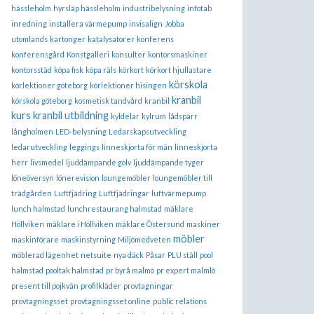
hässleholm
hyrsläp hässleholm
industribelysning
infotab
inredning
installera värmepump
invisalign
Jobba
utomlands
kartonger
katalysatorer
konferens
konferensgård
Konstgalleri
konsulter
kontorsmaskiner
kontorsstäd
köpa fisk
köpa räls
körkort
körkort hjullastare
körskola
körlektioner göteborg
körlektioner hisingen
kranbil
körskola göteborg
kosmetisk tandvård
kranbil
kurs
kranbil utbildning
kyldelar
kylrum
lådspärr
långholmen
LED-belysning
Ledarskapsutveckling
ledarutveckling
leggings
linneskjorta för män
linneskjorta
herr
livsmedel
ljuddämpande golv
ljuddämpande tyger
löneöversyn
lönerevision
loungemöbler
loungemöbler till
trädgården
Luftfjädring
Luftfjädringar
luftvärmepump
lunch halmstad
lunchrestaurang halmstad
mäklare
Höllviken
mäklare i Höllviken
mäklare Östersund
maskiner
möbler
maskinförare
maskinstyrning
Miljömedveten
möblerad lägenhet
netsuite
nya däck
Påsar
PLU ställ
pool
halmstad
pooltak halmstad
pr byrå malmö
pr expert malmlö
present till pojkvän
profilkläder
provtagningar
provtagningsset
provtagningsset online
public relations