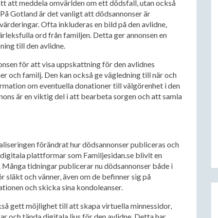
sätt att meddela omvärlden om ett dödsfall, utan också
 På Gotland är det vanligt att dödsannonser är
 värderingar. Ofta inkluderas en bild på den avlidne,
kärleksfulla ord från familjen. Detta ger annonsen en
ing till den avlidne.
sen för att visa uppskattning för den avlidnes
r och familj. Den kan också ge vägledning till när och
mation om eventuella donationer till välgörenhet i den
ns är en viktig del i att bearbeta sorgen och att samla
taliseringen förändrat hur dödsannonser publiceras och
 digitala plattformar som Familjesidan.se blivit en
lk. Många tidningar publicerar nu dödsannonser både i
för släkt och vänner, även om de befinner sig på
mationen och skicka sina kondoleanser.
 gett möjlighet till att skapa virtuella minnessidor,
r och tända digitala ljus för den avlidne. Detta har