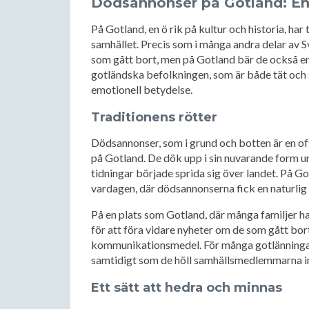
Dödsannonser på Gotland: En
På Gotland, en ö rik på kultur och historia, ha
samhället. Precis som i många andra delar av S
som gått bort, men på Gotland bär de också 
gotländska befolkningen, som är både tät och
emotionell betydelse.
Traditionens rötter
Dödsannonser, som i grund och botten är en off
på Gotland. De dök upp i sin nuvarande form u
tidningar började sprida sig över landet. På Go
vardagen, där dödsannonserna fick en naturlig p
På en plats som Gotland, där många familjer ha
för att föra vidare nyheter om de som gått bort
kommunikationsmedel. För många gotlänningar va
samtidigt som de höll samhällsmedlemmarna 
Ett sätt att hedra och minnas