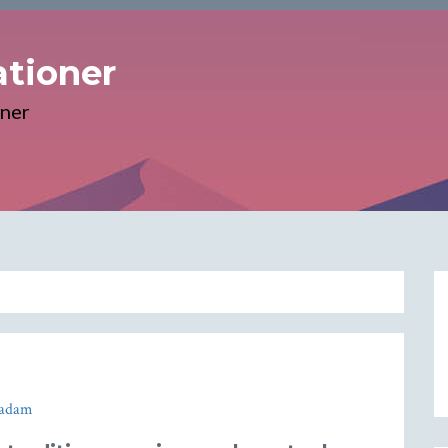
tioner
oner
adam