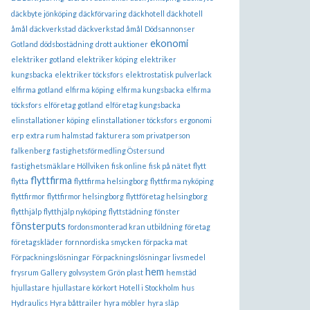
däckbyte jönköping
däckförvaring
däckhotell
däckhotell
åmål
däckverkstad
däckverkstad åmål
Dödsannonser
ekonomi
Gotland
dödsbostädning
drott auktioner
elektriker gotland
elektriker köping
elektriker
kungsbacka
elektriker töcksfors
elektrostatisk pulverlack
elfirma gotland
elfirma köping
elfirma kungsbacka
elfirma
töcksfors
elföretag gotland
elföretag kungsbacka
elinstallationer köping
elinstallationer töcksfors
ergonomi
erp
extra rum halmstad
fakturera som privatperson
falkenberg
fastighetsförmedling Östersund
fastighetsmäklare Höllviken
fisk online
fisk på nätet
flytt
flyttfirma
flytta
flyttfirma helsingborg
flyttfirma nyköping
flyttfirmor
flyttfirmor helsingborg
flyttföretag helsingborg
flytthjälp
flytthjälp nyköping
flyttstädning
fönster
fönsterputs
fordonsmonterad kran utbildning
företag
företagskläder
fornnordiska smycken
förpacka mat
Förpackningslösningar
Förpackningslösningar livsmedel
hem
frysrum
Gallery
golvsystem
Grön plast
hemstäd
hjullastare
hjullastare körkort
Hotell i Stockholm
hus
Hydraulics
Hyra båttrailer
hyra möbler
hyra släp