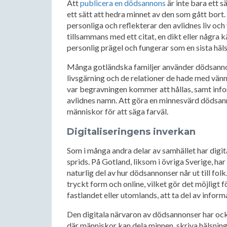
Att
publicera en dödsannons
är inte bara ett 
ett sätt att hedra minnet av den som gått bort.
personliga och reflekterar den avlidnes liv och
tillsammans med ett citat, en dikt eller några 
personlig prägel och fungerar som en sista hälsn
Många gotländska familjer använder dödsannon
livsgärning och de relationer de hade med vänne
var begravningen kommer att hållas, samt infor
avlidnes namn. Att göra en minnesvärd dödsanno
människor för att säga farväl.
Digitaliseringens inverkan
Som i många andra delar av samhället har digi
sprids. På Gotland, liksom i övriga Sverige, har
naturlig del av hur dödsannonser når ut till fo
tryckt form och online, vilket gör det möjligt 
fastlandet eller utomlands, att ta del av infor
Den digitala närvaron av dödsannonser har också
där människor kan dela minnen, skriva hälsninga