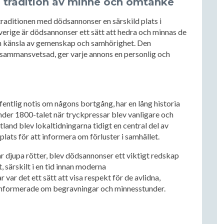
 tradition av minne och omtanke
r traditionen med dödsannonser en särskild plats i
verige är dödsannonser ett sätt att hedra och minnas de
en känsla av gemenskap och samhörighet. Den
 sammansvetsad, ger varje annons en personlig och
entlig notis om någons bortgång, har en lång historia
nder 1800-talet när tryckpressar blev vanligare och
tland blev lokaltidningarna tidigt en central del av
lats för att informera om förluster i samhället.
r djupa rötter, blev dödsannonser ett viktigt redskap
, särskilt i en tid innan moderna
r det ett sätt att visa respekt för de avlidna,
informerade om begravningar och minnesstunder.