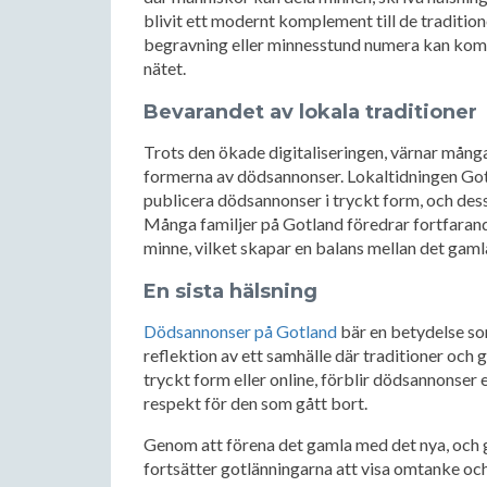
blivit ett modernt komplement till de tradition
begravning eller minnesstund numera kan komp
nätet.
Bevarandet av lokala traditioner
Trots den ökade digitaliseringen, värnar mång
formerna av dödsannonser. Lokaltidningen Got
publicera dödsannonser i tryckt form, och des
Många familjer på Gotland föredrar fortfarand
minne, vilket skapar en balans mellan det gaml
En sista hälsning
Dödsannonser på Gotland
bär en betydelse som
reflektion av ett samhälle där traditioner och
tryckt form eller online, förblir dödsannonser e
respekt för den som gått bort.
Genom att förena det gamla med det nya, och ge
fortsätter gotlänningarna att visa omtanke och