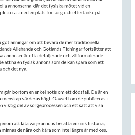
ella annonserna, där det fysiska mötet vid en
letteras med en plats för sorg och eftertanke på
a gotlänningar om att bevara de mer traditionella
lands Allehanda och Gotlands Tidningar fortsätter att
sa annonser är ofta detaljerade och välformulerade.
e att ha en fysisk annons som de kan spara som ett
a och det nya.
 går bortom en enkel notis om ett dödsfall. De är en
 gemenskap värderas högt. Oavsett om de publiceras i
n viktig del av sorgeprocessen och ett sätt att visa
nom att låta varje annons berätta en unik historia,
 minnas de nära och kära som inte längre är med oss.