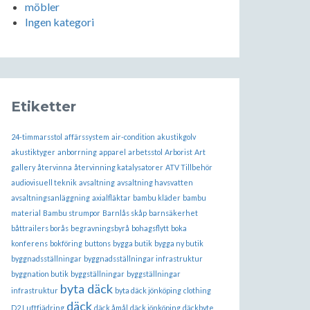
möbler
Ingen kategori
Etiketter
24-timmarsstol
affärssystem
air-condition
akustikgolv
akustiktyger
anborrning
apparel
arbetsstol
Arborist
Art
gallery
återvinna
återvinning katalysatorer
ATV Tillbehör
audiovisuell teknik
avsaltning
avsaltning havsvatten
avsaltningsanläggning
axialfläktar
bambu kläder
bambu
material
Bambu strumpor
Barnlås skåp
barnsäkerhet
båttrailers borås
begravningsbyrå
bohagsflytt
boka
konferens
bokföring
buttons
bygga butik
bygga ny butik
byggnadsställningar
byggnadsställningar infrastruktur
byggnation butik
byggställningar
byggställningar
byta däck
infrastruktur
byta däck jönköping
clothing
däck
D2 Luftfjädring
däck åmål
däck jönköping
däckbyte