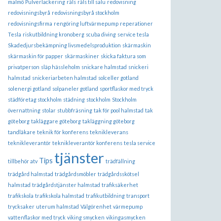
malmö
Pulverlackering
räls
räls till salu
redovisning
redovisningsbyrå
redovisningsbyrå stockholm
redovisningsfirma
rengöring luftvärmepump
reperationer
Tesla
riskutbildning kronoberg
scuba diving
service tesla
Skadedjursbekämpning livsmedelsproduktion
skärmaskin
skärmaskin för papper
skärmaskiner
skicka faktura som
privatperson
släp hässleholm
snickare halmstad
snickeri
halmstad
snickeriarbeten halmstad
solceller gotland
solenergi gotland
solpaneler gotland
sportflaskor med tryck
städföretag stockholm
städning
stockholm
Stockholm
övernattning
stolar
stubbfräsning
tak för pool halmstad
tak
göteborg
takläggare göteborg
takläggning göteborg
tandläkare
teknik för konferens
teknikleverans
teknikleverantör
teknikleverantör konferens
tesla service
tjänster
Tips
tillbehör atv
trädfällning
trädgård halmstad
trädgårdsmöbler
trädgårdsskötsel
halmstad
trädgårdstjänster halmstad
trafiksäkerhet
trafikskola
trafikskola halmstad
trafikutbildning
transport
trycksaker
uterum halmstad
Välgörenhet
värmepump
vattenflaskor med tryck
viking smycken
vikingasmycken