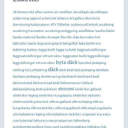
24-timmarsstol
affärssystem
air-condition
akustikgolv
akustiktyger
anborrning
apparel
arbetsstol
Arborist
Art gallery
återvinna
återvinning katalysatorer
ATV Tillbehör
audiovisuell teknik
avsaltning
avsaltning havsvatten
avsaltningsanläggning
axialfläktar
bambu kläder
bambu material
Bambu strumpor
Barnlås skåp
barnsäkerhet
båttrailers borås
begravningsbyrå
bohagsflytt
boka konferens
bokföring
buttons
bygga butik
bygga ny butik
byggnadsställningar
byggnadsställningar infrastruktur
byggnation butik
byggställningar
byta däck
byggställningar infrastruktur
byta däck jönköping
däck
clothing
D2 Luftfjädring
däck åmål
däck jönköping
däckbyte
däckbyte jönköping
däckförvaring
däckhotell
däckhotell åmål
däckverkstad
däckverkstad åmål
Dödsannonser Gotland
ekonomi
dödsbostädning
drott auktioner
elektriker gotland
elektriker köping
elektriker kungsbacka
elektriker töcksfors
elektrostatisk pulverlack
elfirma gotland
elfirma köping
elfirma
kungsbacka
elfirma töcksfors
elföretag gotland
elföretag kungsbacka
elinstallationer köping
elinstallationer töcksfors
ergonomi
erp
extra
rum halmstad
fakturera som privatperson
falkenberg
fastighetsförmedling Östersund
fastighetsmäklare Höllviken
fisk