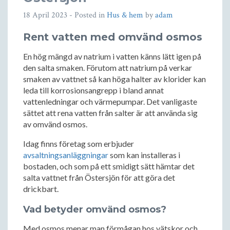
18 April 2023
- Posted in
Hus & hem
by
adam
Rent vatten med omvänd osmos
En hög mängd av natrium i vatten känns lätt igen på
den salta smaken. Förutom att natrium på verkar
smaken av vattnet så kan höga halter av klorider kan
leda till korrosionsangrepp i bland annat
vattenledningar och värmepumpar. Det vanligaste
sättet att rena vatten från salter är att använda sig
av omvänd osmos.
Idag finns företag som erbjuder
avsaltningsanläggningar
som kan installeras i
bostaden, och som på ett smidigt sätt hämtar det
salta vattnet från Östersjön för att göra det
drickbart.
Vad betyder omvänd osmos?
Med osmos menar man förmågan hos vätskor och