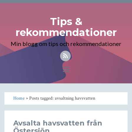
Tips &
rekommendationer
Min blogg om tips och rekommendationer
Toggle
navigation
Home
» Posts tagged: avsaltning havsvatten
Avsalta havsvatten från
Östersjön