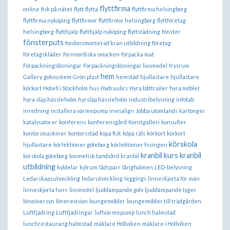
flyttfirma
online
fisk på nätet
flytt
flytta
flyttfirma helsingborg
flyttfirma nyköping
flyttfirmor
flyttfirmor helsingborg
flyttföretag
helsingborg
flytthjälp
flytthjälp nyköping
flyttstädning
fönster
fönsterputs
fordonsmonterad kran utbildning
företag
företagskläder
fornnordiska smycken
förpacka mat
Förpackningslösningar
Förpackningslösningar livsmedel
frysrum
hem
Gallery
golvsystem
Grön plast
hemstäd
hjullastare
hjullastare
körkort
Hotell i Stockholm
hus
Hydraulics
Hyra båttrailer
hyra möbler
hyra släp hässleholm
hyrsläp hässleholm
industribelysning
infotab
inredning
installera värmepump
invisalign
Jobba utomlands
kartonger
katalysatorer
konferens
konferensgård
Konstgalleri
konsulter
kontorsmaskiner
kontorsstäd
köpa fisk
köpa räls
körkort
körkort
körskola
hjullastare
körlektioner göteborg
körlektioner hisingen
kranbil kurs
kranbil
körskola göteborg
kosmetisk tandvård
kranbil
utbildning
kyldelar
kylrum
lådspärr
långholmen
LED-belysning
Ledarskapsutveckling
ledarutveckling
leggings
linneskjorta för män
linneskjorta herr
livsmedel
ljuddämpande golv
ljuddämpande tyger
löneöversyn
lönerevision
loungemöbler
loungemöbler till trädgården
Luftfjädring
Luftfjädringar
luftvärmepump
lunch halmstad
lunchrestaurang halmstad
mäklare Höllviken
mäklare i Höllviken