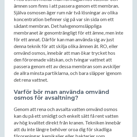
ämnen som finns i att passera genom ett membran.
Själva osmosen äger rum när två lösningar av olika
koncentration befinner sig på var sin sida om ett
sådant membran. Det halvgenomsläppliga
membranet är genomträngligt för ett ämne, men inte
för ett annat. Därför kan man använda sig av just
denna teknik för att skilja olika ämnen åt. RO, eller
omvänd osmos, innebär att man ökar trycket hos
den förorenade vätskan, och tvingar vattnet att
passera genom ett av dessa membran som avskiljer
de allra minsta partiklarna, och bara släpper igenom
det rena vattnet.
Varför bör man använda omvänd
osmos för avsaltning?
Genom att rena och avsalta vatten omvänd osmos
kan du på ett smidigt och enkelt sätt få rent vatten
av hög kvalitet direkt från kranen. Tekniken innebär
att du inte längre behöver oroa dig för skadliga
föroreningar, kemikalier eller bakterier som