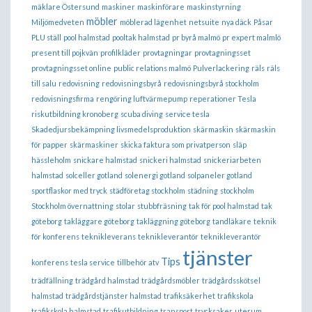
mäklare Östersund
maskiner
maskinförare
maskinstyrning
möbler
Miljömedveten
möblerad lägenhet
netsuite
nya däck
Påsar
PLU ställ
pool halmstad
pooltak halmstad
pr byrå malmö
pr expert malmlö
present till pojkvän
profilkläder
provtagningar
provtagningsset
provtagningsset online
public relations malmö
Pulverlackering
räls
räls
till salu
redovisning
redovisningsbyrå
redovisningsbyrå stockholm
redovisningsfirma
rengöring luftvärmepump
reperationer Tesla
riskutbildning kronoberg
scuba diving
service tesla
Skadedjursbekämpning livsmedelsproduktion
skärmaskin
skärmaskin
för papper
skärmaskiner
skicka faktura som privatperson
släp
hässleholm
snickare halmstad
snickeri halmstad
snickeriarbeten
halmstad
solceller gotland
solenergi gotland
solpaneler gotland
sportflaskor med tryck
städföretag stockholm
städning
stockholm
Stockholm övernattning
stolar
stubbfräsning
tak för pool halmstad
tak
göteborg
takläggare göteborg
takläggning göteborg
tandläkare
teknik
för konferens
teknikleverans
teknikleverantör
teknikleverantör
tjänster
Tips
konferens
tesla service
tillbehör atv
trädfällning
trädgård halmstad
trädgårdsmöbler
trädgårdsskötsel
halmstad
trädgårdstjänster halmstad
trafiksäkerhet
trafikskola
trafikskola halmstad
trafikutbildning
transport
trycksaker
uterum